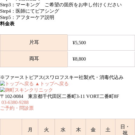
Step3：
マーキング ご希望の箇所をお申し付けください
Step4：
医師にてピアシング
Step5：
アフターケア説明
料金表
片耳
¥5,500
両耳
¥8,800
※ファーストピアス(スワロフスキー社製)代・消毒代込み
▲トップへ戻る
〒102-0084 東京都千代田区二番町3-11 VORT二番町8F
03-6380-9288
ご予約・問診票
日・
月
火
水
木
金
土
祝