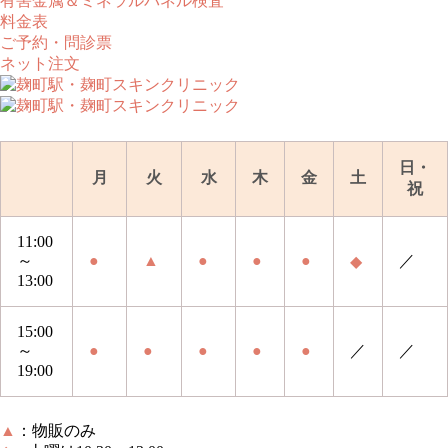
有害金属＆ミネラルパネル検査
料金表
ご予約・問診票
ネット注文
日・
月
火
水
木
金
土
祝
11:00
～
●
▲
●
●
●
／
◆
13:00
15:00
～
●
●
●
●
●
／
／
19:00
▲
：
物販のみ