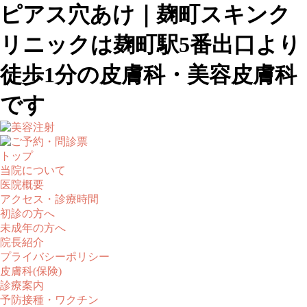
ピアス穴あけ｜麹町スキンク
リニックは麹町駅5番出口より
徒歩1分の皮膚科・美容皮膚科
です
トップ
当院について
医院概要
アクセス・診療時間
初診の方へ
未成年の方へ
院長紹介
プライバシーポリシー
皮膚科(保険)
診療案内
予防接種・ワクチン