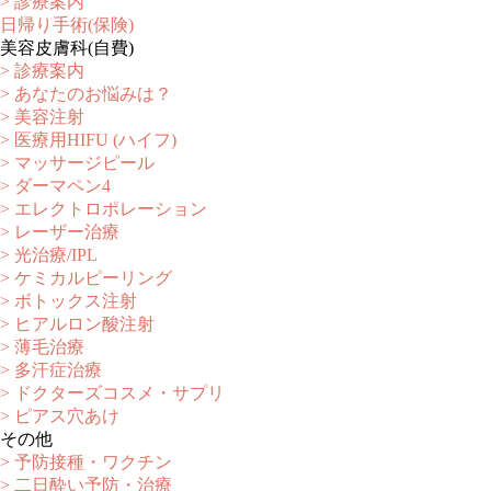
> 診療案内
日帰り手術(保険)
美容皮膚科(自費)
> 診療案内
> あなたのお悩みは？
> 美容注射
> 医療用HIFU (ハイフ)
> マッサージピール
> ダーマペン4
> エレクトロポレーション
> レーザー治療
> 光治療/IPL
> ケミカルピーリング
> ボトックス注射
> ヒアルロン酸注射
> 薄毛治療
> 多汗症治療
> ドクターズコスメ・サプリ
> ピアス穴あけ
その他
> 予防接種・ワクチン
> 二日酔い予防・治療