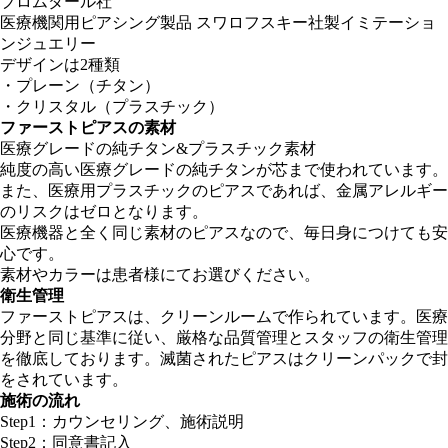
ブロムダール社
医療機関用ピアシング製品 スワロフスキー社製イミテーショ
ンジュエリー
デザインは2種類
・
プレーン（チタン）
・
クリスタル（プラスチック）
ファーストピアスの素材
医療グレードの純チタン&プラスチック素材
純度の高い医療グレードの純チタンが芯まで使われています。
また、医療用プラスチックのピアスであれば、金属アレルギー
のリスクはゼロとなります。
医療機器と全く同じ素材のピアスなので、毎日身につけても安
心です。
素材やカラーは患者様にてお選びください。
衛生管理
ファーストピアスは、クリーンルームで作られています。医療
分野と同じ基準に従い、厳格な品質管理とスタッフの衛生管理
を徹底しております。滅菌されたピアスはクリーンパックで封
をされています。
施術の流れ
Step1：
カウンセリング、施術説明
Step2：
同意書記入